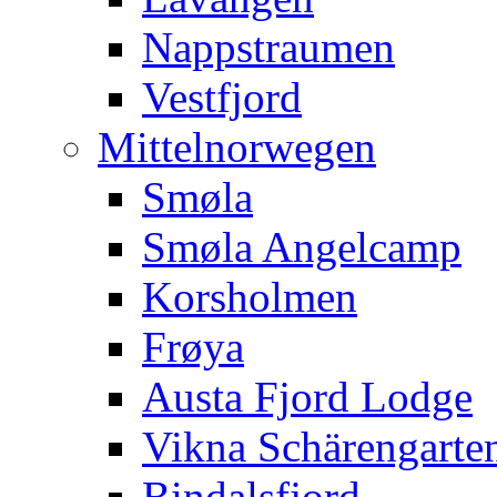
Nappstraumen
Vestfjord
Mittelnorwegen
Smøla
Smøla Angelcamp
Korsholmen
Frøya
Austa Fjord Lodge
Vikna Schärengarte
Bindalsfjord