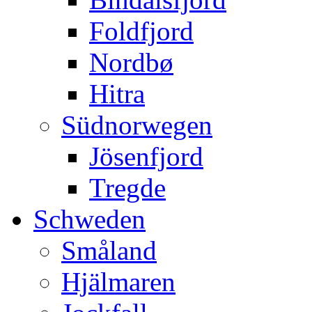
Foldfjord
Nordbø
Hitra
Südnorwegen
Jösenfjord
Tregde
Schweden
Småland
Hjälmaren