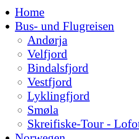
Home
Bus- und Flugreisen
Andørja
Velfjord
Bindalsfjord
Vestfjord
Lyklingfjord
Smøla
Skreifiske-Tour - Lofo
Norwegen