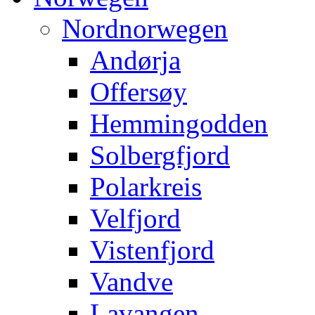
Nordnorwegen
Andørja
Offersøy
Hemmingodden
Solbergfjord
Polarkreis
Velfjord
Vistenfjord
Vandve
Lavangen