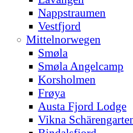
Nappstraumen
Vestfjord
Mittelnorwegen
Smøla
Smøla Angelcamp
Korsholmen
Frøya
Austa Fjord Lodge
Vikna Schärengarte
Bindalsfjord