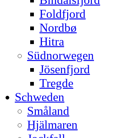
Foldfjord
Nordbø
Hitra
Südnorwegen
Jösenfjord
Tregde
Schweden
Småland
Hjälmaren