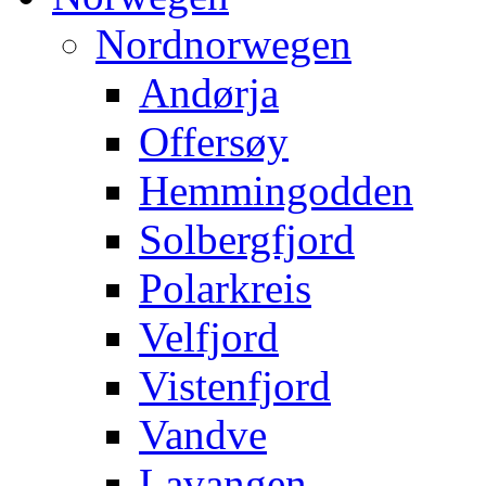
Nordnorwegen
Andørja
Offersøy
Hemmingodden
Solbergfjord
Polarkreis
Velfjord
Vistenfjord
Vandve
Lavangen