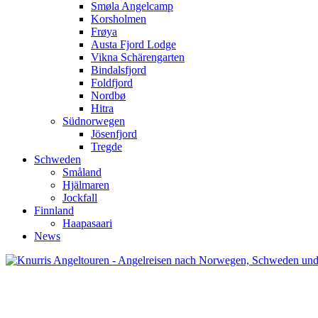
Smøla Angelcamp
Korsholmen
Frøya
Austa Fjord Lodge
Vikna Schärengarten
Bindalsfjord
Foldfjord
Nordbø
Hitra
Südnorwegen
Jösenfjord
Tregde
Schweden
Småland
Hjälmaren
Jockfall
Finnland
Haapasaari
News