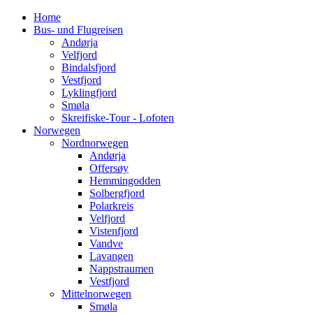
Home
Bus- und Flugreisen
Andørja
Velfjord
Bindalsfjord
Vestfjord
Lyklingfjord
Smøla
Skreifiske-Tour - Lofoten
Norwegen
Nordnorwegen
Andørja
Offersøy
Hemmingodden
Solbergfjord
Polarkreis
Velfjord
Vistenfjord
Vandve
Lavangen
Nappstraumen
Vestfjord
Mittelnorwegen
Smøla